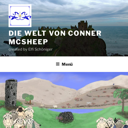
Zum
Inhalt
springen
DIE WELT VON CONNER
MCSHEEP
created by Elfi Schöniger
Menü