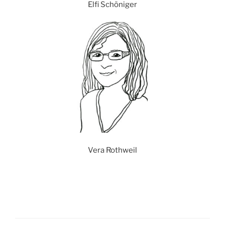
Elfi Schöniger
Vera Rothweil