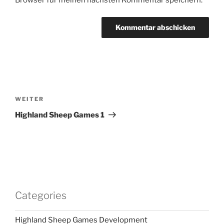
Beitragsnavigation
Nächster
WEITER
Beitrag
Highland Sheep Games 1
Categories
Highland Sheep Games Development